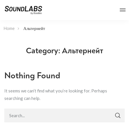
Home
Альтернейт
Category: Альтернейт
Nothing Found
It seems we can’t find what you’re looking for. Perhaps
searching can help.