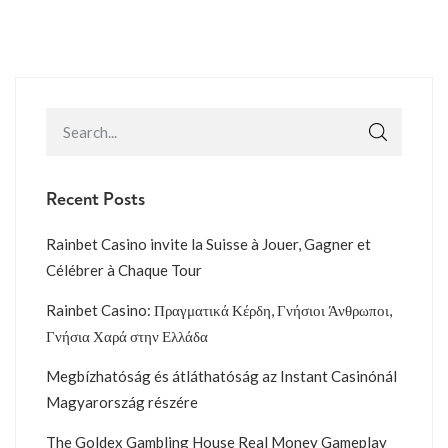
Recent Posts
Rainbet Casino invite la Suisse à Jouer, Gagner et
Célébrer à Chaque Tour
Rainbet Casino: Πραγματικά Κέρδη, Γνήσιοι Άνθρωποι,
Γνήσια Χαρά στην Ελλάδα
Megbízhatóság és átláthatóság az Instant Casinónál
Magyarország részére
The Goldex Gambling House Real Money Gameplay