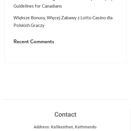
Guidelines for Canadians
Większe Bonusy, Więcej Zabawy z Lotto Casino dla
Polskich Graczy
Recent Comments
Contact
Address: Kalikasthan, Kathmandu