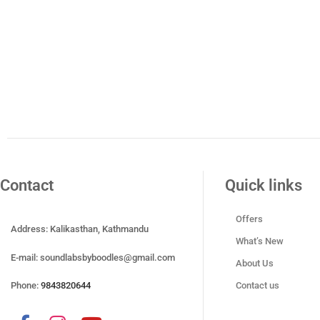
Contact
Quick links
Offers
Address: Kalikasthan, Kathmandu
What’s New
E-mail:
soundlabsbyboodles@gmail.com
About Us
Phone:
9843820644
Contact us