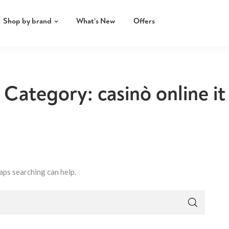
Shop by brand
What’s New
Offers
Category: casinò online it
haps searching can help.