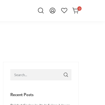
0
Recent Posts