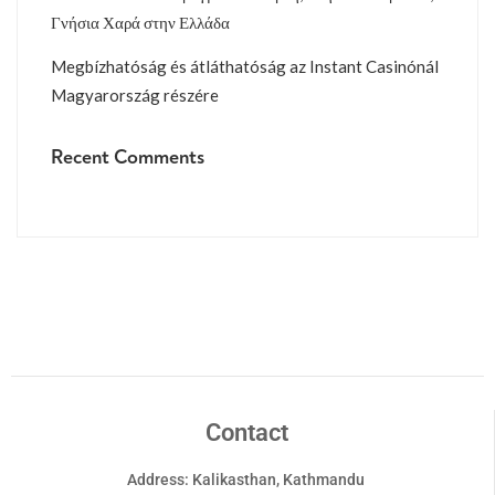
Γνήσια Χαρά στην Ελλάδα
Megbízhatóság és átláthatóság az Instant Casinónál
Magyarország részére
Recent Comments
Contact
Address: Kalikasthan, Kathmandu