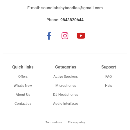
E-mail:
soundlabsbyboodles@gmail.com
Phone:
9843820644
Quick links
Categories
Support
Offers
Active Speakers
FAQ
What’s New
Microphones
Help
About Us
DJ Headphones
Contact us
Audio Interfaces
Terms of use
Privacy policy