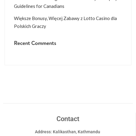
Guidelines for Canadians
Większe Bonusy, Więcej Zabawy z Lotto Casino dla
Polskich Graczy
Recent Comments
Contact
Address: Kalikasthan, Kathmandu