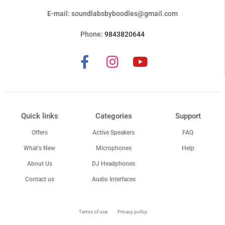
E-mail:
soundlabsbyboodles@gmail.com
Phone:
9843820644
Quick links
Categories
Support
Offers
Active Speakers
FAQ
What’s New
Microphones
Help
About Us
DJ Headphones
Contact us
Audio Interfaces
Terms of use
Privacy policy