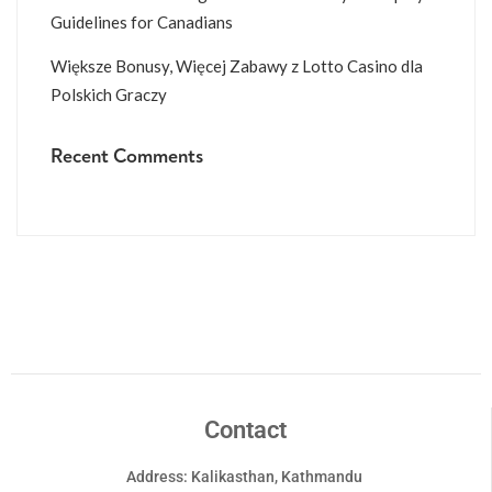
Guidelines for Canadians
Większe Bonusy, Więcej Zabawy z Lotto Casino dla
Polskich Graczy
Recent Comments
Contact
Address: Kalikasthan, Kathmandu