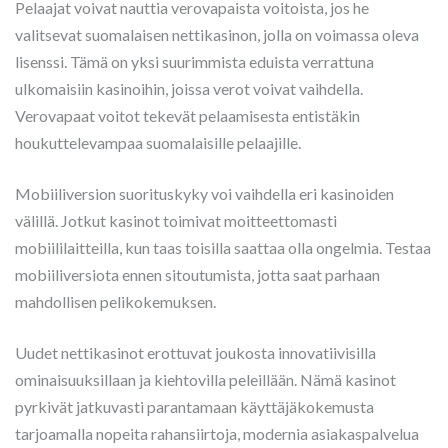
Pelaajat voivat nauttia verovapaista voitoista, jos he
valitsevat suomalaisen nettikasinon, jolla on voimassa oleva
lisenssi. Tämä on yksi suurimmista eduista verrattuna
ulkomaisiin kasinoihin, joissa verot voivat vaihdella.
Verovapaat voitot tekevät pelaamisesta entistäkin
houkuttelevampaa suomalaisille pelaajille.
Mobiiliversion suorituskyky voi vaihdella eri kasinoiden
välillä. Jotkut kasinot toimivat moitteettomasti
mobiililaitteilla, kun taas toisilla saattaa olla ongelmia. Testaa
mobiiliversiota ennen sitoutumista, jotta saat parhaan
mahdollisen pelikokemuksen.
Uudet nettikasinot erottuvat joukosta innovatiivisilla
ominaisuuksillaan ja kiehtovilla peleillään. Nämä kasinot
pyrkivät jatkuvasti parantamaan käyttäjäkokemusta
tarjoamalla nopeita rahansiirtoja, modernia asiakaspalvelua