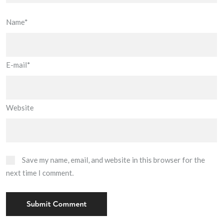
Name*
E-mail*
Website
Save my name, email, and website in this browser for the
next time I comment.