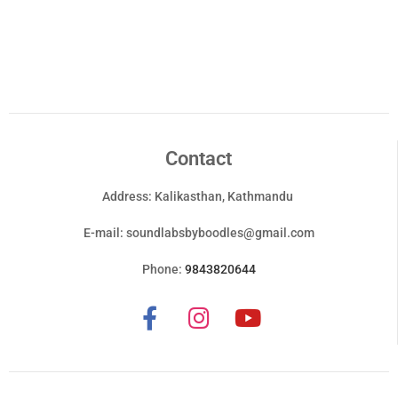
Contact
Address: Kalikasthan, Kathmandu
E-mail:
soundlabsbyboodles@gmail.com
Phone:
9843820644