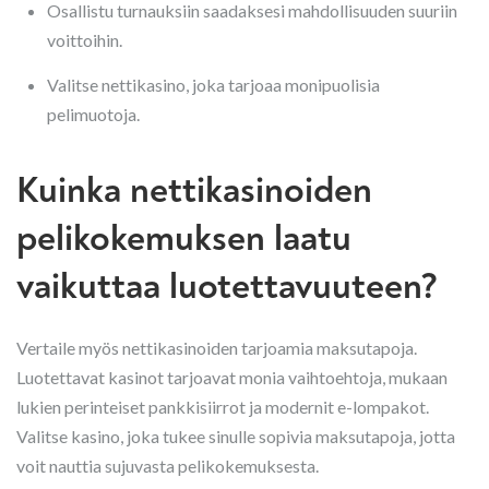
Osallistu turnauksiin saadaksesi mahdollisuuden suuriin
voittoihin.
Valitse nettikasino, joka tarjoaa monipuolisia
pelimuotoja.
Kuinka nettikasinoiden
pelikokemuksen laatu
vaikuttaa luotettavuuteen?
Vertaile myös nettikasinoiden tarjoamia maksutapoja.
Luotettavat kasinot tarjoavat monia vaihtoehtoja, mukaan
lukien perinteiset pankkisiirrot ja modernit e-lompakot.
Valitse kasino, joka tukee sinulle sopivia maksutapoja, jotta
voit nauttia sujuvasta pelikokemuksesta.