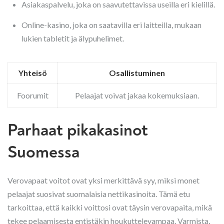
Asiakaspalvelu, joka on saavutettavissa useilla eri kielillä.
Online-kasino, joka on saatavilla eri laitteilla, mukaan
lukien tabletit ja älypuhelimet.
Yhteisö
Osallistuminen
Foorumit
Pelaajat voivat jakaa kokemuksiaan.
Parhaat pikakasinot
Suomessa
Verovapaat voitot ovat yksi merkittävä syy, miksi monet
pelaajat suosivat suomalaisia nettikasinoita. Tämä etu
tarkoittaa, että kaikki voittosi ovat täysin verovapaita, mikä
tekee pelaamisesta entistäkin houkuttelevampaa. Varmista,