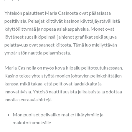
Yhteisön palautteet Maria Casinosta ovat pääasiassa
positiivisia. Pelaajat kiittävät kasinon käyttäjäystävällistä
käyttöliittymää ja nopeaa asiakaspalvelua. Monet ovat
löytäneet suosikkipelinsä, ja hienot grafiikat sekä sujuva
pelattavuus ovat saaneet kiitosta. Tämä luo miellyttävän
ympäristön nauttia pelaamisesta.
Maria Casinolla on myös kova kilpailu pelitoteutuksessaan.
Kasino tekee yhteistyötä monien johtavien pelinkehittäjien
kanssa, mikä takaa, että pelit ovat laadukkaita ja
innovatiivisia. Yhteisö nauttii uusista julkaisuista ja odottaa
innolla seuraavia hittejä.
Monipuoliset pelivalikoimat eri ikäryhmille ja
makutottumuksille.