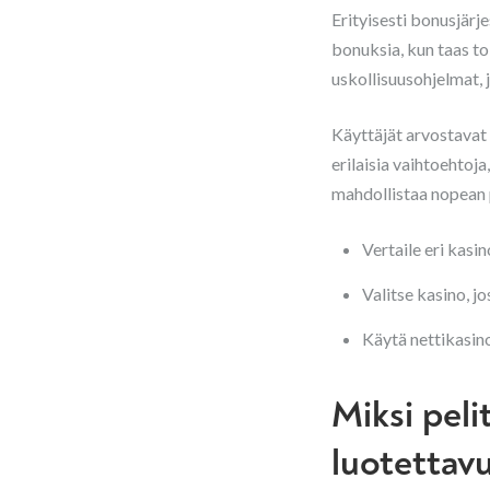
Erityisesti bonusjärje
bonuksia, kun taas to
uskollisuusohjelmat, j
Käyttäjät arvostavat 
erilaisia vaihtoehtoja
mahdollistaa nopean p
Vertaile eri kasi
Valitse kasino, j
Käytä nettikasino
Miksi pelit
luotettav