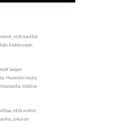
inot, voit nauttia
tähän kiehtovaan
avat laajan
illa. Huomioi myös
ttavuutta. Valitse
ittaa, että voitot
kasino, joka on