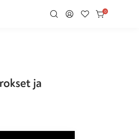
0
rokset ja