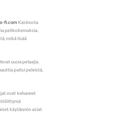
o-fi.com
Kasinosta
mia pelikokemuksia.
tä, mikä lisää
evat uusia pelaajia.
auttia paitsi peleistä,
jat ovat kehuneet
töliittymä
aiset käytännön asiat