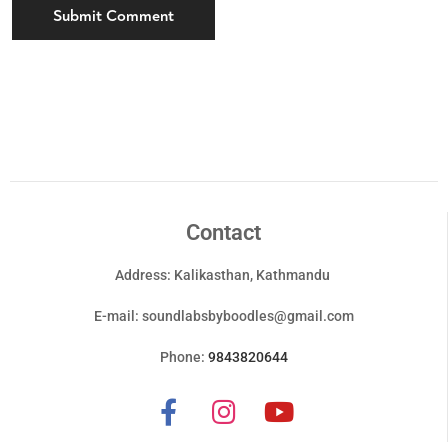
Contact
Address: Kalikasthan, Kathmandu
E-mail:
soundlabsbyboodles@gmail.com
Phone:
9843820644