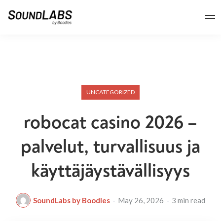
UNCATEGORIZED
robocat casino 2026 –
palvelut, turvallisuus ja
käyttäjäystävällisyys
SoundLabs by Boodles
May 26, 2026
3 min read