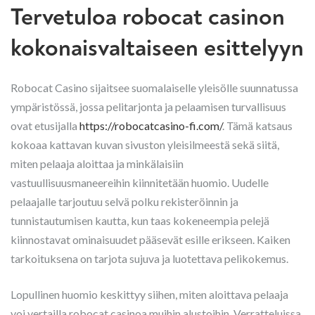
Tervetuloa robocat casinon
kokonaisvaltaiseen esittelyyn
Robocat Casino sijaitsee suomalaiselle yleisölle suunnatussa
ympäristössä, jossa pelitarjonta ja pelaamisen turvallisuus
ovat etusijalla
https://robocatcasino-fi.com/
. Tämä katsaus
kokoaa kattavan kuvan sivuston yleisilmeestä sekä siitä,
miten pelaaja aloittaa ja minkälaisiin
vastuullisuusmaneereihin kiinnitetään huomio. Uudelle
pelaajalle tarjoutuu selvä polku rekisteröinnin ja
tunnistautumisen kautta, kun taas kokeneempia pelejä
kiinnostavat ominaisuudet pääsevät esille erikseen. Kaiken
tarkoituksena on tarjota sujuva ja luotettava pelikokemus.
Lopullinen huomio keskittyy siihen, miten aloittava pelaaja
voi vertailla robocat casinoa muihin alustoihin. Verratteluissa