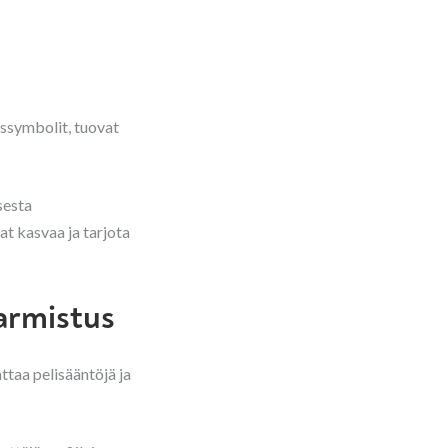
issymbolit, tuovat
sesta
t kasvaa ja tarjota
armistus
ttaa pelisääntöjä ja