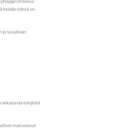
yttäjäprofiileissa
ä heidän tilinsä on
n ja suojataan
atkaisevia tekijöitä
valliset maksutavat