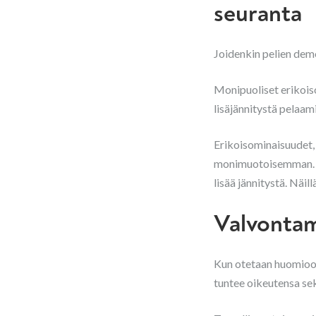
seuranta
Joidenkin pelien dem
Monipuoliset erikoiso
lisäjännitystä pelaam
Erikoisominaisuudet,
monimuotoisemman. Pe
lisää jännitystä. Näil
Valvontam
Kun otetaan huomioon 
tuntee oikeutensa sek