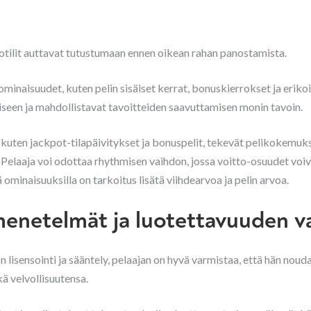
otilit auttavat tutustumaan ennen oikean rahan panostamista.
minaisuudet, kuten pelin sisäiset kerrat, bonuskierrokset ja eriko
iseen ja mahdollistavat tavoitteiden saavuttamisen monin tavoin.
 kuten jackpot-tilapäivitykset ja bonuspelit, tekevät pelikokemuk
laaja voi odottaa rhythmisen vaihdon, jossa voitto-osuudet voiva
lä ominaisuuksilla on tarkoitus lisätä viihdearvoa ja pelin arvoa.
enetelmät ja luotettavuuden v
lisensointi ja sääntely, pelaajan on hyvä varmistaa, että hän nouda
ä velvollisuutensa.