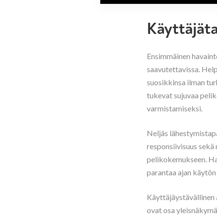
Käyttäjäta
Ensimmäinen havainto:
saavutettavissa. Help
suosikkinsa ilman tur
tukevat sujuvaa pelik
varmistamiseksi.
Neljäs lähestymistapa
responsiivisuus sekä 
pelikokemukseen. Hak
parantaa ajan käytön
Käyttäjäystävällinen a
ovat osa yleisnäkymää