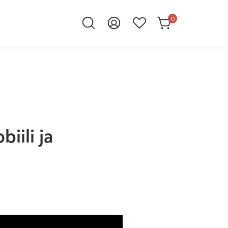
0
iili ja