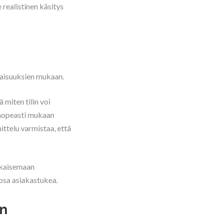
realistinen käsitys
naisuuksien mukaan.
 miten tilin voi
 nopeasti mukaan
nittelu varmistaa, että
atkaisemaan
 osa asiakastukea.
en