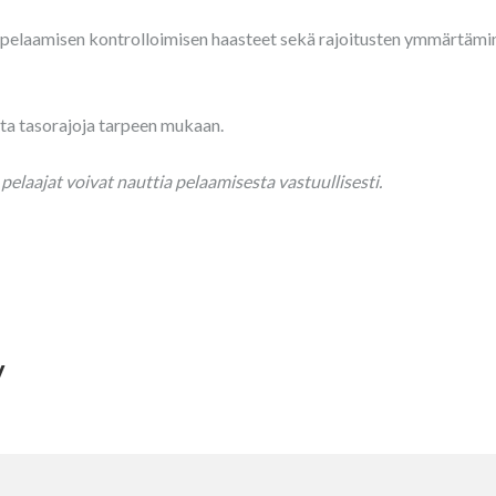
a pelaamisen kontrolloimisen haasteet sekä rajoitusten ymmärtämin
sta tasorajoja tarpeen mukaan.
pelaajat voivat nauttia pelaamisesta vastuullisesti.
y