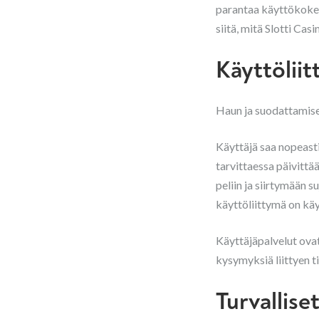
parantaa käyttökokemu
siitä, mitä Slotti Cas
Käyttöliit
Haun ja suodattamisen
Käyttäjä saa nopeasti 
tarvittaessa päivittä
peliin ja siirtymään s
käyttöliittymä on käy
Käyttäjäpalvelut ovat 
kysymyksiä liittyen ti
Turvallise