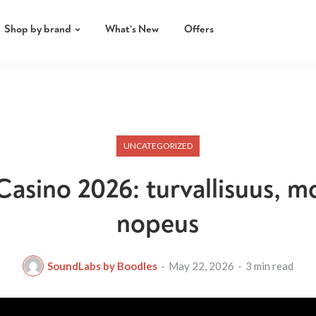
Shop by brand
What’s New
Offers
UNCATEGORIZED
 Casino 2026: turvallisuus, mob
nopeus
SoundLabs by Boodles
May 22, 2026
3 min read