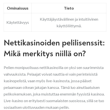
Ominaisuus
Tieto
Käyttäjäystävällinen ja intuitiivinen
Käytettävyys
käyttöliittymä.
Nettikasinoiden pelilisenssit:
Mikä merkitys niillä on?
Pelien monipuolisuus nettikasinoilla on yksi sen suurimmista
vahvuuksista. Pelaajat voivat nauttia ei vain perinteisistä
kasinopelistä, vaan myös live-kasinosta, jossa pääset
pelaamaan oikean jakajan kanssa. Tämä luo ainutlaatuisen
pelikokemuksen, joka muistuttaa enemmän fyysistä kasinoa.
Live-kasino on erityisesti suomalaisten suosiossa, sillä se tuo
sosiaalisen ulottuvuuden mukaan peliin.