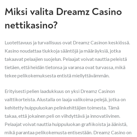
Miksi valita Dreamz Casino
nettikasino?
Luotettavuus ja turvallisuus ovat Dreamz Casinon keskiössä.
Kasino noudattaa tiukkoja sääntöjä ja määräyksiä, jotka
takaavat pelaajien suojelun. Pelaajat voivat nauttia peleistä
tietäen, että heidän tietonsa ja varansa ovat turvassa, mikä
tekee pelikokemuksesta entistä miellyttävämmän.
Erityisesti pelien laadukkuus on yksi Dreamz Casinon
valttikorteista. Alustalla on laaja valikoima pelejä, jotka on
kehitetty huippuluokan pelinkehittäjien toimesta. Tämä
takaa, että jokainen peli on viihdyttävä ja innovatiivinen.
Pelaajat voivat nauttia huippuluokan grafiikoista ja äänistä,
mikä parantaa pelikokemusta entisestään. Dreamz Casino on